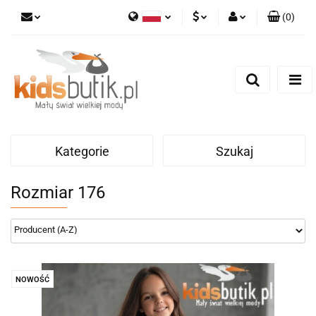
(
0
)
Polski
PLN
Zaloguj się
English
Zarejestruj się
EUR
Dodaj zgłoszenie
Kategorie
Szukaj
Rozmiar 176
NOWOŚĆ